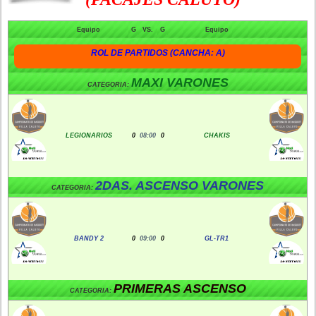
Equipo
G
VS.
G
Equipo
ROL DE PARTIDOS (CANCHA: A)
MAXI VARONES
CATEGORIA:
LEGIONARIOS
0
08:00
0
CHAKIS
2DAS. ASCENSO VARONES
CATEGORIA:
BANDY 2
0
09:00
0
GL-TR1
PRIMERAS ASCENSO
CATEGORIA: