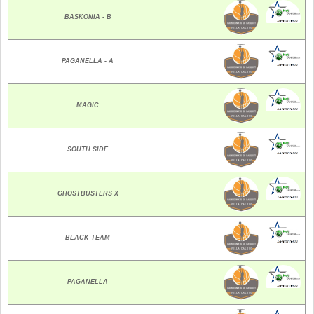
BASKONIA - B
PAGANELLA - A
MAGIC
SOUTH SIDE
GHOSTBUSTERS X
BLACK TEAM
PAGANELLA