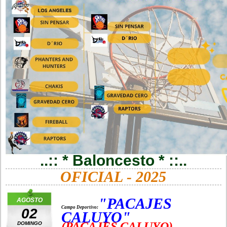
..:: * Baloncesto * ::..
OFICIAL - 2025
"PACAJES
AGOSTO
Campo Deportivo:
02
CALUYO"
(PACAJES CALUYO)
DOMINGO