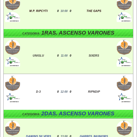
M.P. RIPCYTI
0
10:00
0
THE GAPS
1RAS. ASCENSO VARONES
CATEGORIA:
UNIGLU
0
11:00
0
SIXERS
D-3
0
12:00
0
RIPNDIP
2DAS. ASCENSO VARONES
CATEGORIA:
DAWINS SILVERS
0
13:00
0
GARRES JHUNIORS