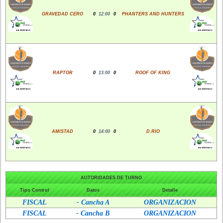
GRAVEDAD CERO
0
12:00
0
PHANTERS AND HUNTERS
RAPTOR
0
13:00
0
ROOF OF KING
AMISTAD
0
14:00
0
D.RIO
AUTORIDADES DE TURNO
Tipo Control
Datos
Detalle
FISCAL
- Cancha A
ORGANIZACION
FISCAL
- Cancha B
ORGANIZACION