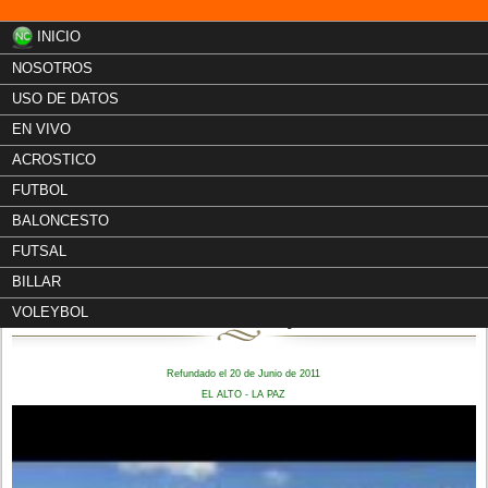
INICIO
NOSOTROS
USO DE DATOS
EN VIVO
ACROSTICO
FUTBOL
BALONCESTO
FUTSAL
Liga de Baloncesto
BILLAR
Villa Caluyo
VOLEYBOL
Refundado el 20 de Junio de 2011
EL ALTO - LA PAZ