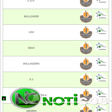
C.D.O.
BULLDOZER
CDO
NEUX
BULLDOZERS
D.3
PAGANELLA JHUNEORS-A
X
AMORES