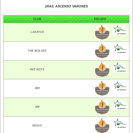
1RAS. ASCENSO VARONES
CLUB
ESCUDO
LAKATUS
THE WOLVES
RET HOTS
JBD
300
NEXUS