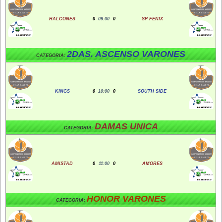
HALCONES
0
09:00
0
SP FENIX
2DAS. ASCENSO VARONES
CATEGORIA:
KINGS
0
10:00
0
SOUTH SIDE
DAMAS UNICA
CATEGORIA:
AMISTAD
0
11:00
0
AMORES
HONOR VARONES
CATEGORIA: