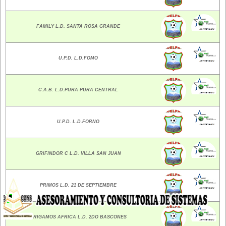
FAMILY L.D. SANTA ROSA GRANDE
U.P.D. L.D.FOMO
C.A.B. L.D.PURA PURA CENTRAL
U.P.D. L.D.FORNO
GRIFINDOR C L.D. VILLA SAN JUAN
PRIMOS L.D. 21 DE SEPTIEMBRE
X
TRIGAMOS AFRICA L.D. 2DO BASCONES