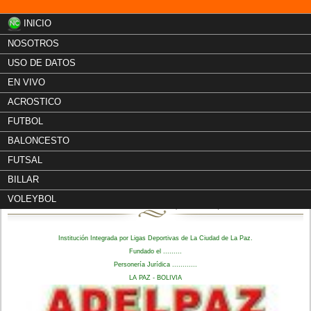
INICIO
NOSOTROS
USO DE DATOS
EN VIVO
ACROSTICO
FUTBOL
BALONCESTO
FUTSAL
Asociación de Ligas Deportivas de La Paz
BILLAR
ADELPAZ (Salón)
VOLEYBOL
Institución Integrada por Ligas Deportivas de La Ciudad de La Paz.
Fundado el .........
Personería Jurídica ............
LA PAZ - BOLIVIA