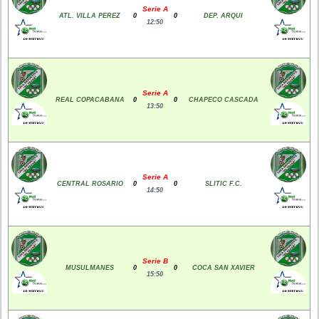
Serie A
ATL. VILLA PEREZ
0
0
DEP. ARQUI
12:50
Serie A
REAL COPACABANA
0
0
CHAPECO CASCADA
13:50
Serie A
CENTRAL ROSARIO
0
0
SLITIC F.C.
14:50
Serie B
MUSULMANES
0
0
COCA SAN XAVIER
15:50