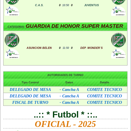
C.A.S.
0
10:50
0
JUVENTUS
GUARDIA DE HONOR SUPER MASTER
CATEGORIA:
ASUNCION BELEN
0
11:50
0
DEP. WONDER´S
AUTORIDADES DE TURNO
Tipo Control
Datos
Detalle
DELEGADO DE MESA
- Cancha A
COMITE TECNICO
DELEGADO DE MESA
- Cancha A
COMITE TECNICO
FISCAL DE TURNO
- Cancha A
COMITE TECNICO
..:: * Futbol * ::..
OFICIAL - 2025