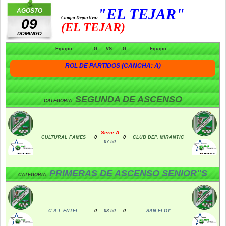
"EL TEJAR"
AGOSTO
Campo Deportivo:
09
(EL TEJAR)
DOMINGO
Equipo
G
VS.
G
Equipo
ROL DE PARTIDOS (CANCHA: A)
.
SEGUNDA DE ASCENSO
CATEGORIA:
Serie A
CULTURAL FAMES
0
0
CLUB DEP. MIRANTIC
07:50
PRIMERAS DE ASCENSO SENIOR"S
CATEGORIA:
C.A.I. ENTEL
0
08:50
0
SAN ELOY