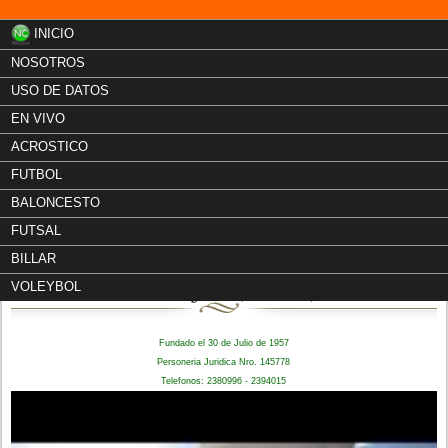
INICIO
NOSOTROS
USO DE DATOS
EN VIVO
ACROSTICO
FUTBOL
BALONCESTO
FUTSAL
Liga Deportiva
BILLAR
"El Tejar" (Fútbol)
VOLEYBOL
Fundado el 30 de Julio de 1957
Personeria Juridica Nro. 145778
Telefonos: 2380996 - 2394015