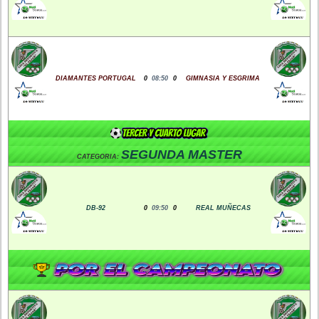
DIAMANTES PORTUGAL
0
08:50
0
GIMNASIA Y ESGRIMA
SEGUNDA MASTER
CATEGORIA:
DB-92
0
09:50
0
REAL MUÑECAS