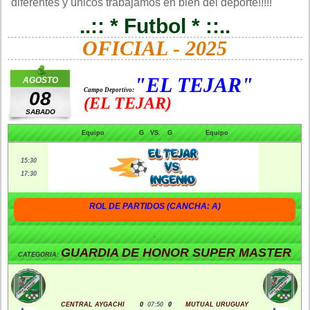
diferentes y únicos trabajamos en bien del deporte!!!!!
..:: * Futbol * ::..
OFICIAL - 2025
"EL TEJAR"
AGOSTO
Campo Deportivo:
08
(EL TEJAR)
SABADO
Equipo
G
VS.
G
Equipo
15:30
17:30
ROL DE PARTIDOS (CANCHA: A)
.
GUARDIA DE HONOR SUPER MASTER
CATEGORIA:
CENTRAL AYGACHI
0
07:50
0
MUTUAL URUGUAY