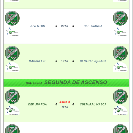
JUVENTUS
0
09:50
0
DEF. AVAROA
MADISA F.C.
0
10:50
0
CENTRAL IQUIACA
SEGUNDA DE ASCENSO
CATEGORIA:
Serie A
DEF. AVAROA
0
0
CULTURAL MASCA
11:50