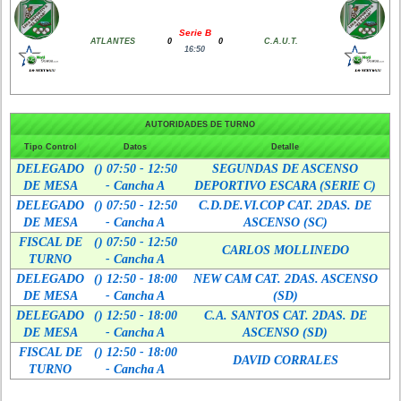
Serie B
ATLANTES
0
0
C.A.U.T.
16:50
AUTORIDADES DE TURNO
Tipo Control
Datos
Detalle
DELEGADO
() 07:50 - 12:50
SEGUNDAS DE ASCENSO
DE MESA
- Cancha A
DEPORTIVO ESCARA (SERIE C)
DELEGADO
() 07:50 - 12:50
C.D.DE.VI.COP CAT. 2DAS. DE
DE MESA
- Cancha A
ASCENSO (SC)
FISCAL DE
() 07:50 - 12:50
CARLOS MOLLINEDO
TURNO
- Cancha A
DELEGADO
() 12:50 - 18:00
NEW CAM CAT. 2DAS. ASCENSO
DE MESA
- Cancha A
(SD)
DELEGADO
() 12:50 - 18:00
C.A. SANTOS CAT. 2DAS. DE
DE MESA
- Cancha A
ASCENSO (SD)
FISCAL DE
() 12:50 - 18:00
DAVID CORRALES
TURNO
- Cancha A