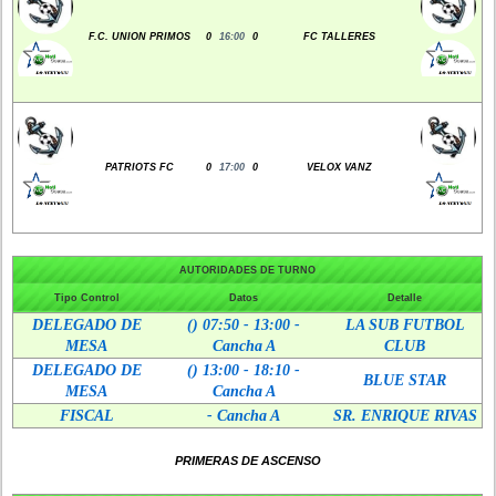
F.C. UNION PRIMOS
0
16:00
0
FC TALLERES
PATRIOTS FC
0
17:00
0
VELOX VANZ
AUTORIDADES DE TURNO
Tipo Control
Datos
Detalle
DELEGADO DE
() 07:50 - 13:00 -
LA SUB FUTBOL
MESA
Cancha A
CLUB
DELEGADO DE
() 13:00 - 18:10 -
BLUE STAR
MESA
Cancha A
FISCAL
- Cancha A
SR. ENRIQUE RIVAS
PRIMERAS DE ASCENSO