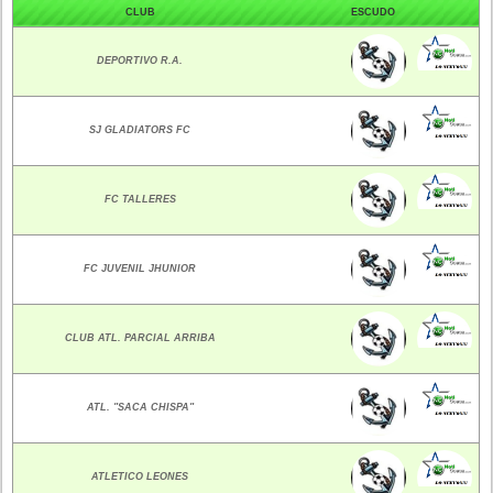
CLUB
ESCUDO
DEPORTIVO R.A.
SJ GLADIATORS FC
FC TALLERES
FC JUVENIL JHUNIOR
CLUB ATL. PARCIAL ARRIBA
ATL. "SACA CHISPA"
ATLETICO LEONES