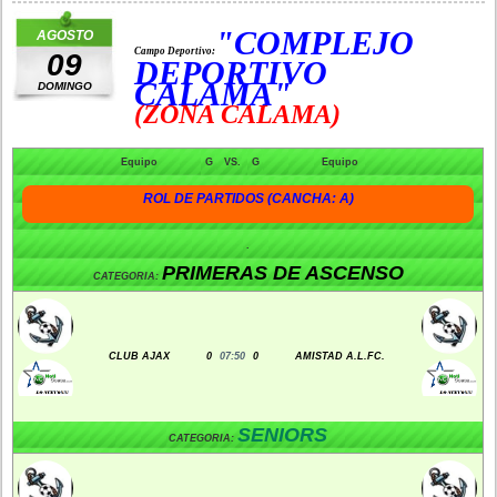
"COMPLEJO
AGOSTO
Campo Deportivo:
09
DEPORTIVO
CALAMA"
DOMINGO
(ZONA CALAMA)
Equipo
G
VS.
G
Equipo
ROL DE PARTIDOS (CANCHA: A)
.
PRIMERAS DE ASCENSO
CATEGORIA:
CLUB AJAX
0
07:50
0
AMISTAD A.L.FC.
SENIORS
CATEGORIA: