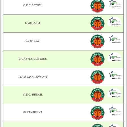
C.E.C.BETHEL
TEAM J.D.A.
PULSE UNIT
GIGANTES CON DIOS
TEAM J.D.A. JUNIORS
C.E.C. BETHEL
PANTHERS HB