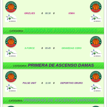
GRIZLIES
0
08:30
0
IOWA
SEGUNDA DE ASCENSO VARONES
CATEGORIA:
X-FORCE
0
09:45
0
GRAVEDAD CERO
PRIMERA DE ASCENSO DAMAS
CATEGORIA:
PULSE UNIT
0
11:00
0
DEPORTIVO ORURO
PRIMERAS DE ASCENSO VARONES
CATEGORIA: