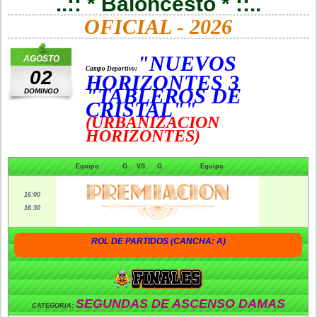
..:: * Baloncesto * ::..
OFICIAL - 2026
"NUEVOS
AGOSTO
Campo Deportivo:
02
HORIZONTES 3
"TABLEROS DE
DOMINGO
CRISTAL""
(URBANIZACION
HORIZONTES)
Equipo
G
VS.
G
Equipo
16:00
16:30
ROL DE PARTIDOS (CANCHA: A)
SEGUNDAS DE ASCENSO DAMAS
CATEGORIA: