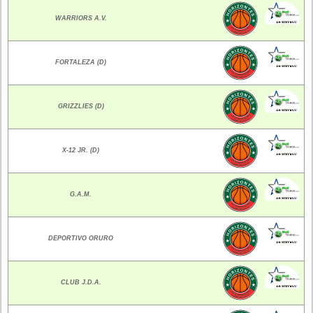
WARRIORS A.V.
FORTALEZA (D)
GRIZZLIES (D)
X-12 JR. (D)
G.A.M.
DEPORTIVO ORURO
CLUB J.D.A.