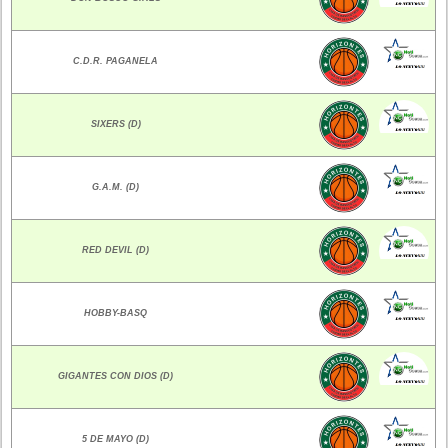
C.D.R. PAGANELA
SIXERS (D)
G.A.M. (D)
RED DEVIL (D)
HOBBY-BASQ
GIGANTES CON DIOS (D)
5 DE MAYO (D)