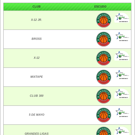
CLUB
ESCUDO
X-12 JR.
BROSS
X-12
MIXTAPE
CLUB 300
5 DE MAYO
GRANDES LIGAS