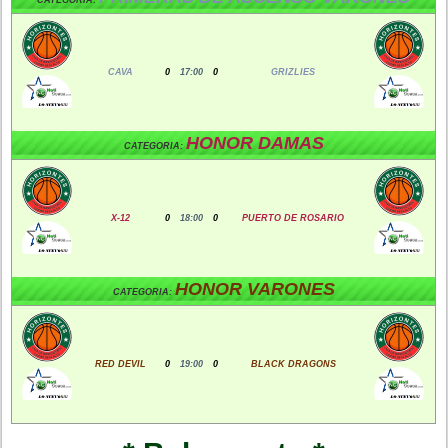
CAVA
0
17:00
0
GRIZLIES
HONOR DAMAS
CATEGORIA:
X-12
0
18:00
0
PUERTO DE ROSARIO
HONOR VARONES
CATEGORIA:
RED DEVIL
0
19:00
0
BLACK DRAGONS