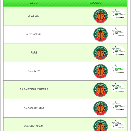
CLUB
ESCUDO
X-12 JR.
5 DE MAYO
FIRE
LIBERTY
BASKETING CHEERS
ACADEMY JDA
DREAM TEAM