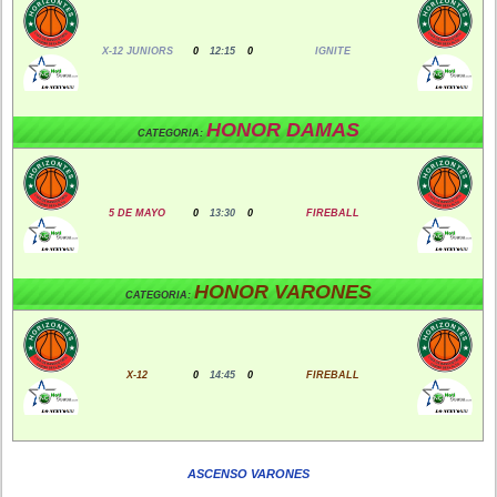
X-12 JUNIORS
0
12:15
0
IGNITE
HONOR DAMAS
CATEGORIA:
5 DE MAYO
0
13:30
0
FIREBALL
HONOR VARONES
CATEGORIA:
X-12
0
14:45
0
FIREBALL
ASCENSO VARONES