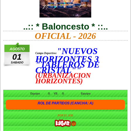
..:: * Baloncesto * ::..
OFICIAL - 2026
"NUEVOS
AGOSTO
Campo Deportivo:
01
HORIZONTES 3
"TABLEROS DE
SABADO
CRISTAL""
(URBANIZACION
HORIZONTES)
Equipo
G
VS.
G
Equipo
ROL DE PARTIDOS (CANCHA: A)
POR EL 3ER.