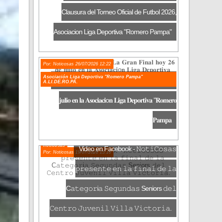
Clausura del Torneo Oficial de Futbol 2026,
Asociacion Liga Deportiva "Romero Pampa"
Por: Noticosas 26/07/2026 12:22
Asociación Liga Deportiva "Romero Pampa"
Video en Facebook - 𝐋𝐚 𝐆𝐫𝐚𝐧 𝐅𝐢𝐧𝐚𝐥 𝐡𝐨𝐲 𝟐𝟔 𝐝𝐞
A.LI.DE.RO.PA.
𝐣𝐮𝐥𝐢𝐨 𝐞𝐧 𝐥𝐚 𝐀𝐬𝐨𝐜𝐢𝐚𝐜𝐢o𝐧 𝐋𝐢𝐠𝐚 𝐃𝐞𝐩𝐨𝐫𝐭𝐢𝐯𝐚 "𝐑𝐨𝐦𝐞𝐫𝐨
𝐏𝐚𝐦𝐩𝐚
noticosas
Video en Facebook - 𝙽𝚘𝚝𝚒𝙲𝚘𝚜𝚊𝚜
Por: Noticosas 19/07/2026 15:16
𝚙𝚛𝚎𝚜𝚎𝚗𝚝𝚎 𝚎𝚗 𝚕𝚊 𝚏𝚒𝚗𝚊𝚕 𝚍𝚎 𝚕𝚊
C𝚊𝚝𝚎𝚐𝚘𝚛i𝚊 𝚂𝚎𝚐𝚞𝚗𝚍𝚊𝚜 Seniors 𝚍𝚎𝚕
𝙲𝚎𝚗𝚝𝚛𝚘 𝙹𝚞𝚟𝚎𝚗𝚒𝚕 𝚅𝚒𝚕𝚕𝚊 𝚅𝚒𝚌𝚝𝚘𝚛𝚒𝚊.