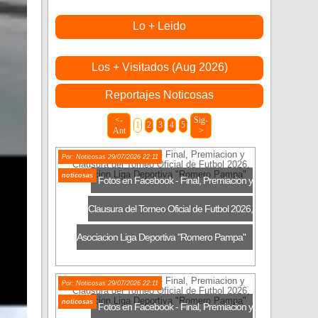
Lo + Leido
Los + Visitados (Aug 2026)
Reportajes Noticosas
<-
Sig-
1
2
3
4
5
Ant
>
Por: Noticosas 29/07/2026 22:11
noticosas
Fotos en Facebook - Final, Premiacion y
Clausura del Torneo Oficial de Futbol 2026,
Asociacion Liga Deportiva "Romero Pampa"
Por: Noticosas 29/07/2026 22:11
noticosas
Fotos en Facebook - Final, Premiacion y